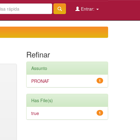
Entrar:
Refinar
Assunto
PRONAF
1
Has File(s)
true
1