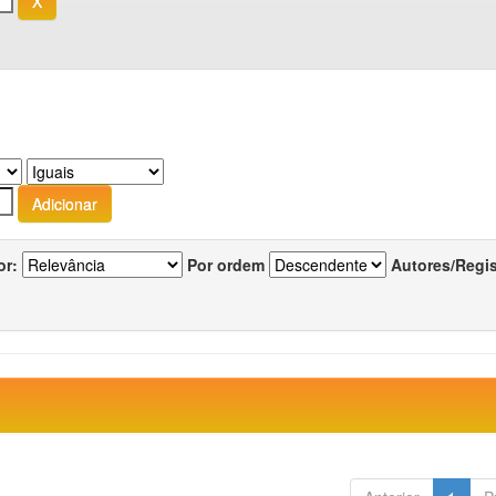
or:
Por ordem
Autores/Regi