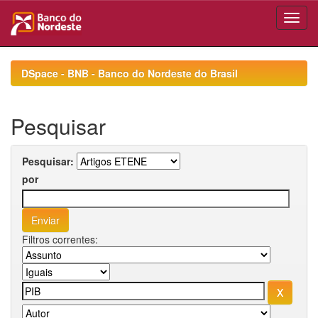
Skip
navigation
DSpace - BNB - Banco do Nordeste do Brasil
Pesquisar
Pesquisar:
por
Filtros correntes: