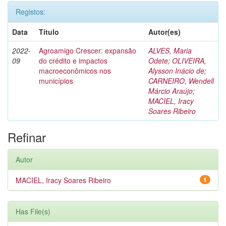
Registos:
Data
Título
Autor(es)
2022-
Agroamigo Crescer: expansão
ALVES, Maria
09
do crédito e impactos
Odete
;
OLIVEIRA,
macroeconômicos nos
Alysson Inácio de
;
municípios
CARNEIRO, Wendell
Márcio Araújo
;
MACIEL, Iracy
Soares Ribeiro
Refinar
Autor
MACIEL, Iracy Soares Ribeiro
1
Has File(s)