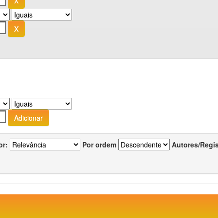
or:
Por ordem
Autores/Regi