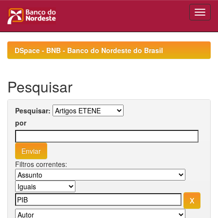
Skip
navigation
DSpace - BNB - Banco do Nordeste do Brasil
Pesquisar
Pesquisar:
por
Filtros correntes: