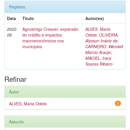
Registos:
Data
Título
Autor(es)
2022-
Agroamigo Crescer: expansão
ALVES, Maria
09
do crédito e impactos
Odete
;
OLIVEIRA,
macroeconômicos nos
Alysson Inácio de
;
municípios
CARNEIRO, Wendell
Márcio Araújo
;
MACIEL, Iracy
Soares Ribeiro
Refinar
Autor
ALVES, Maria Odete
1
Assunto