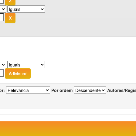
or:
Por ordem
Autores/Regi