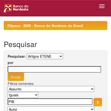
Skip
navigation
DSpace - BNB - Banco do Nordeste do Brasil
Pesquisar
Pesquisar:
por
Filtros correntes: