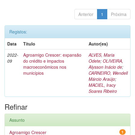
Anterior
1
Próxima
Registos:
Data
Título
Autor(es)
2022-
Agroamigo Crescer: expansão
ALVES, Maria
09
do crédito e impactos
Odete
;
OLIVEIRA,
macroeconômicos nos
Alysson Inácio de
;
municípios
CARNEIRO, Wendell
Márcio Araújo
;
MACIEL, Iracy
Soares Ribeiro
Refinar
Assunto
Agroamigo Crescer
1