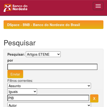
Skip
navigation
DSpace - BNB - Banco do Nordeste do Brasil
Pesquisar
Pesquisar:
por
Filtros correntes: