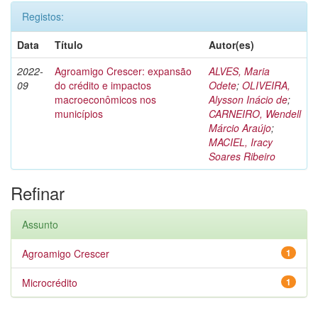
Registos:
Data
Título
Autor(es)
2022-
Agroamigo Crescer: expansão
ALVES, Maria
09
do crédito e impactos
Odete
;
OLIVEIRA,
macroeconômicos nos
Alysson Inácio de
;
municípios
CARNEIRO, Wendell
Márcio Araújo
;
MACIEL, Iracy
Soares Ribeiro
Refinar
Assunto
Agroamigo Crescer
1
Microcrédito
1