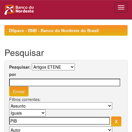
Skip
navigation
DSpace - BNB - Banco do Nordeste do Brasil
Pesquisar
Pesquisar:
por
Filtros correntes: