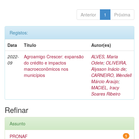
Anterior
1
Próxima
Registos:
Data
Título
Autor(es)
2022-
Agroamigo Crescer: expansão
ALVES, Maria
09
do crédito e impactos
Odete
;
OLIVEIRA,
macroeconômicos nos
Alysson Inácio de
;
municípios
CARNEIRO, Wendell
Márcio Araújo
;
MACIEL, Iracy
Soares Ribeiro
Refinar
Assunto
PRONAF
1