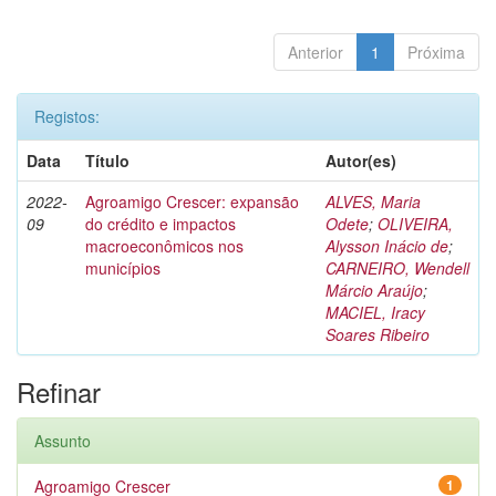
Anterior
1
Próxima
Registos:
Data
Título
Autor(es)
2022-
Agroamigo Crescer: expansão
ALVES, Maria
09
do crédito e impactos
Odete
;
OLIVEIRA,
macroeconômicos nos
Alysson Inácio de
;
municípios
CARNEIRO, Wendell
Márcio Araújo
;
MACIEL, Iracy
Soares Ribeiro
Refinar
Assunto
Agroamigo Crescer
1