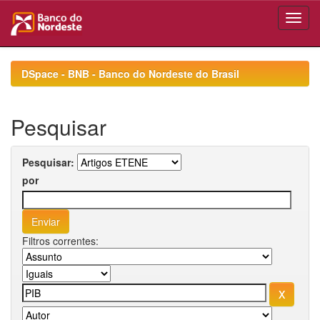
Skip
navigation
DSpace - BNB - Banco do Nordeste do Brasil
Pesquisar
Pesquisar:
por
Filtros correntes: