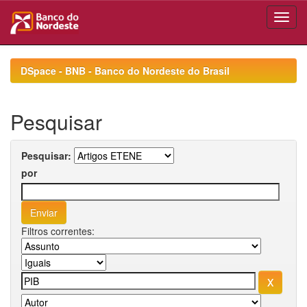
Skip
navigation
DSpace - BNB - Banco do Nordeste do Brasil
Pesquisar
Pesquisar:
por
Filtros correntes: