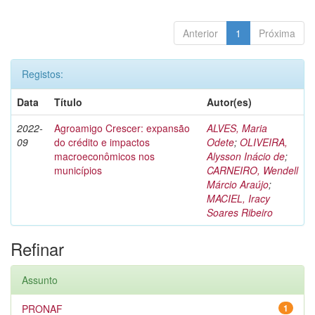
Anterior
1
Próxima
Registos:
Data
Título
Autor(es)
2022-
Agroamigo Crescer: expansão
ALVES, Maria
09
do crédito e impactos
Odete
;
OLIVEIRA,
macroeconômicos nos
Alysson Inácio de
;
municípios
CARNEIRO, Wendell
Márcio Araújo
;
MACIEL, Iracy
Soares Ribeiro
Refinar
Assunto
PRONAF
1