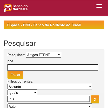
Skip
navigation
DSpace - BNB - Banco do Nordeste do Brasil
Pesquisar
Pesquisar:
por
Filtros correntes: