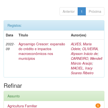
Anterior
1
Próxima
Registos:
Data
Título
Autor(es)
2022-
Agroamigo Crescer: expansão
ALVES, Maria
09
do crédito e impactos
Odete
;
OLIVEIRA,
macroeconômicos nos
Alysson Inácio de
;
municípios
CARNEIRO, Wendell
Márcio Araújo
;
MACIEL, Iracy
Soares Ribeiro
Refinar
Assunto
Agricultura Familiar
1