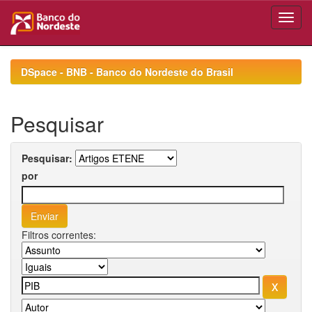
Skip
navigation
DSpace - BNB - Banco do Nordeste do Brasil
Pesquisar
Pesquisar:
por
Filtros correntes: