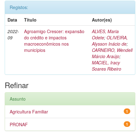
Registos:
Data
Título
Autor(es)
2022-
Agroamigo Crescer: expansão
ALVES, Maria
09
do crédito e impactos
Odete
;
OLIVEIRA,
macroeconômicos nos
Alysson Inácio de
;
municípios
CARNEIRO, Wendell
Márcio Araújo
;
MACIEL, Iracy
Soares Ribeiro
Refinar
Assunto
Agricultura Familiar
1
PRONAF
1