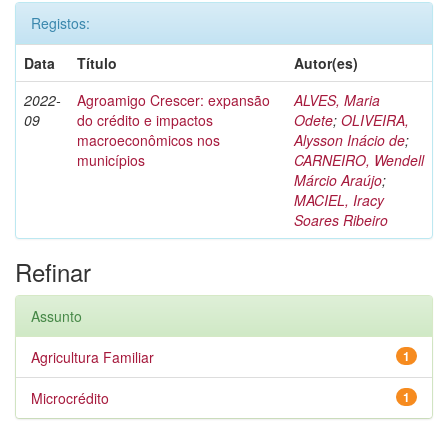
Registos:
Data
Título
Autor(es)
2022-
Agroamigo Crescer: expansão
ALVES, Maria
09
do crédito e impactos
Odete
;
OLIVEIRA,
macroeconômicos nos
Alysson Inácio de
;
municípios
CARNEIRO, Wendell
Márcio Araújo
;
MACIEL, Iracy
Soares Ribeiro
Refinar
Assunto
Agricultura Familiar
1
Microcrédito
1