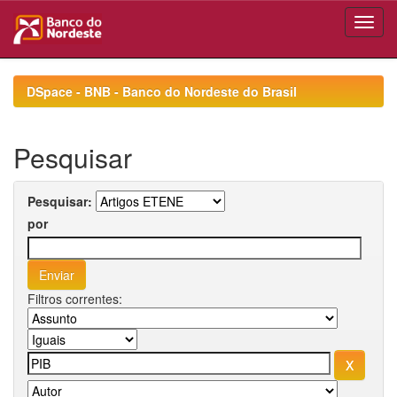
Skip
navigation
DSpace - BNB - Banco do Nordeste do Brasil
Pesquisar
Pesquisar:
por
Filtros correntes: