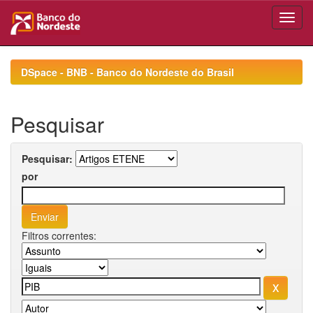
Skip
navigation
DSpace - BNB - Banco do Nordeste do Brasil
Pesquisar
Pesquisar:
por
Filtros correntes: