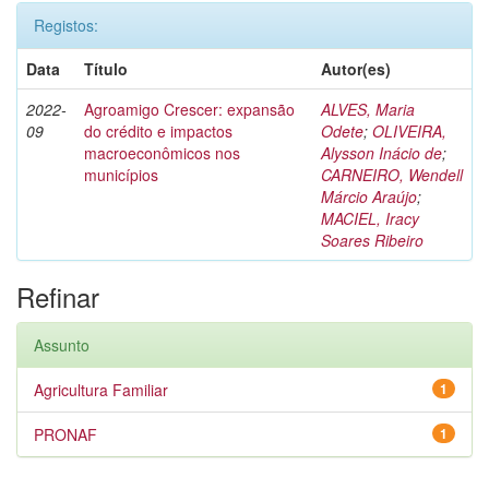
Registos:
Data
Título
Autor(es)
2022-
Agroamigo Crescer: expansão
ALVES, Maria
09
do crédito e impactos
Odete
;
OLIVEIRA,
macroeconômicos nos
Alysson Inácio de
;
municípios
CARNEIRO, Wendell
Márcio Araújo
;
MACIEL, Iracy
Soares Ribeiro
Refinar
Assunto
Agricultura Familiar
1
PRONAF
1