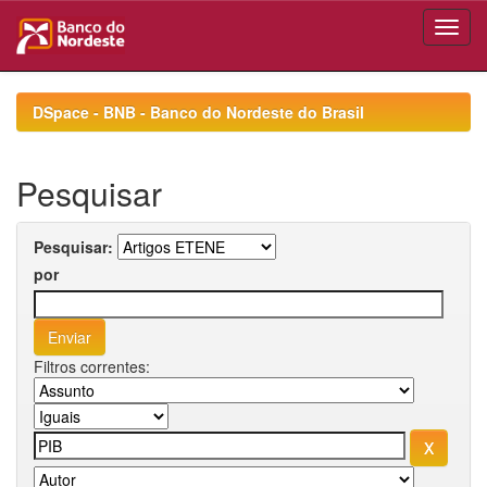
Skip
navigation
DSpace - BNB - Banco do Nordeste do Brasil
Pesquisar
Pesquisar:
por
Filtros correntes: