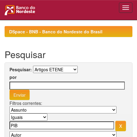
Skip
navigation
DSpace - BNB - Banco do Nordeste do Brasil
Pesquisar
Pesquisar:
por
Filtros correntes: