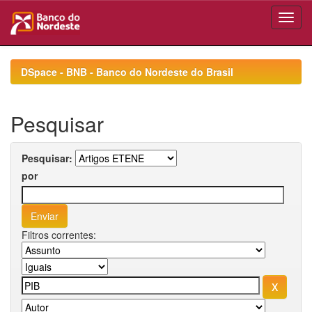
Skip
navigation
DSpace - BNB - Banco do Nordeste do Brasil
Pesquisar
Pesquisar:
por
Filtros correntes: