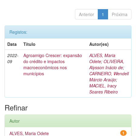
Anterior
1
Próxima
Registos:
Data
Título
Autor(es)
2022-
Agroamigo Crescer: expansão
ALVES, Maria
09
do crédito e impactos
Odete
;
OLIVEIRA,
macroeconômicos nos
Alysson Inácio de
;
municípios
CARNEIRO, Wendell
Márcio Araújo
;
MACIEL, Iracy
Soares Ribeiro
Refinar
Autor
ALVES, Maria Odete
1