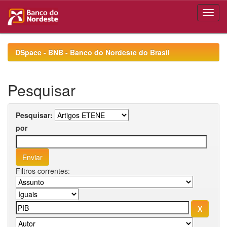
Skip
navigation
DSpace - BNB - Banco do Nordeste do Brasil
Pesquisar
Pesquisar:
por
Filtros correntes: