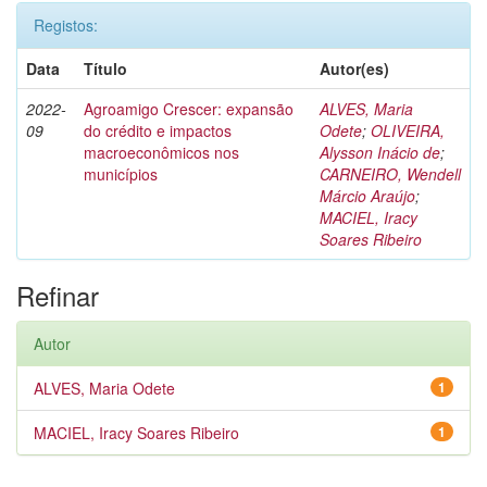
Registos:
Data
Título
Autor(es)
2022-
Agroamigo Crescer: expansão
ALVES, Maria
09
do crédito e impactos
Odete
;
OLIVEIRA,
macroeconômicos nos
Alysson Inácio de
;
municípios
CARNEIRO, Wendell
Márcio Araújo
;
MACIEL, Iracy
Soares Ribeiro
Refinar
Autor
ALVES, Maria Odete
1
MACIEL, Iracy Soares Ribeiro
1