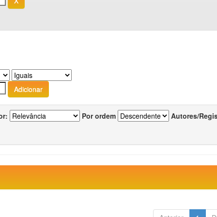
or:
Por ordem
Autores/Regi