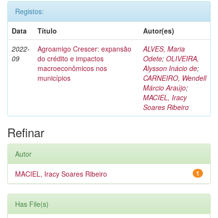
Registos:
Data
Título
Autor(es)
2022-
Agroamigo Crescer: expansão
ALVES, Maria
09
do crédito e impactos
Odete
;
OLIVEIRA,
macroeconômicos nos
Alysson Inácio de
;
municípios
CARNEIRO, Wendell
Márcio Araújo
;
MACIEL, Iracy
Soares Ribeiro
Refinar
Autor
MACIEL, Iracy Soares Ribeiro
1
Has File(s)