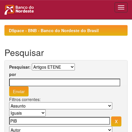
Skip
navigation
DSpace - BNB - Banco do Nordeste do Brasil
Pesquisar
Pesquisar:
por
Filtros correntes: