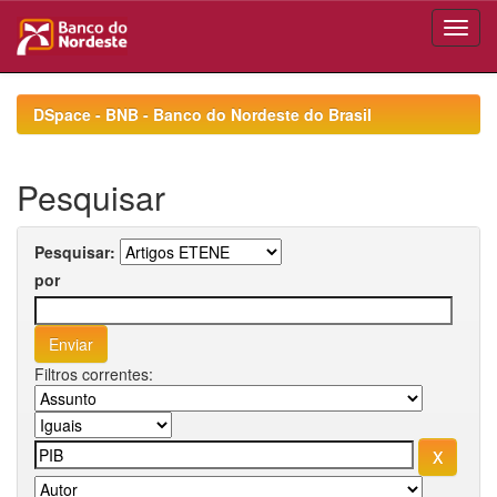
Skip
navigation
DSpace - BNB - Banco do Nordeste do Brasil
Pesquisar
Pesquisar:
por
Filtros correntes: