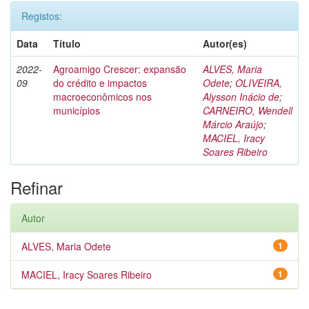
Registos:
Data
Título
Autor(es)
2022-
Agroamigo Crescer: expansão
ALVES, Maria
09
do crédito e impactos
Odete
;
OLIVEIRA,
macroeconômicos nos
Alysson Inácio de
;
municípios
CARNEIRO, Wendell
Márcio Araújo
;
MACIEL, Iracy
Soares Ribeiro
Refinar
Autor
ALVES, Maria Odete
1
MACIEL, Iracy Soares Ribeiro
1