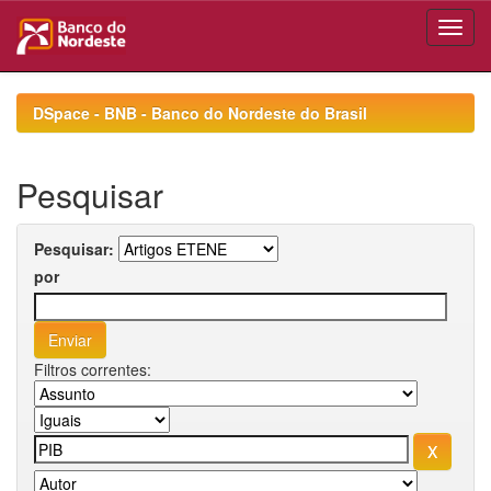
Skip
navigation
DSpace - BNB - Banco do Nordeste do Brasil
Pesquisar
Pesquisar:
por
Filtros correntes: