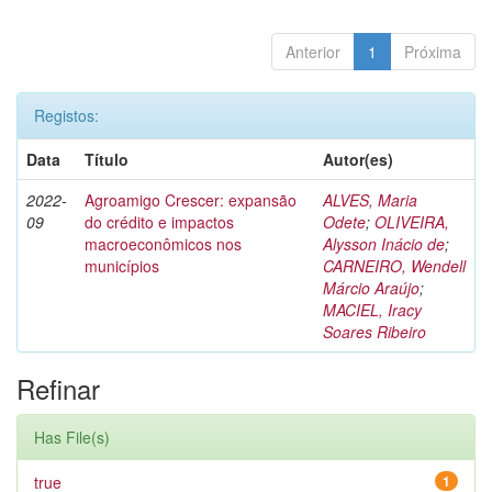
Anterior
1
Próxima
Registos:
Data
Título
Autor(es)
2022-
Agroamigo Crescer: expansão
ALVES, Maria
09
do crédito e impactos
Odete
;
OLIVEIRA,
macroeconômicos nos
Alysson Inácio de
;
municípios
CARNEIRO, Wendell
Márcio Araújo
;
MACIEL, Iracy
Soares Ribeiro
Refinar
Has File(s)
true
1