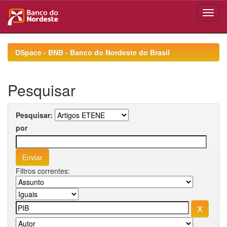
Skip
navigation
DSpace - BNB - Banco do Nordeste do Brasil
Pesquisar
Pesquisar:
por
Filtros correntes: