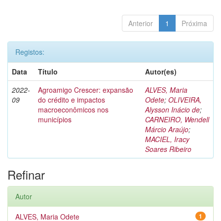
Anterior
1
Próxima
Registos:
Data
Título
Autor(es)
2022-
Agroamigo Crescer: expansão
ALVES, Maria
09
do crédito e impactos
Odete
;
OLIVEIRA,
macroeconômicos nos
Alysson Inácio de
;
municípios
CARNEIRO, Wendell
Márcio Araújo
;
MACIEL, Iracy
Soares Ribeiro
Refinar
Autor
ALVES, Maria Odete
1