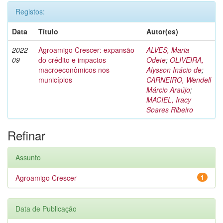
Registos:
Data
Título
Autor(es)
2022-
Agroamigo Crescer: expansão
ALVES, Maria
09
do crédito e impactos
Odete
;
OLIVEIRA,
macroeconômicos nos
Alysson Inácio de
;
municípios
CARNEIRO, Wendell
Márcio Araújo
;
MACIEL, Iracy
Soares Ribeiro
Refinar
Assunto
Agroamigo Crescer
1
Data de Publicação