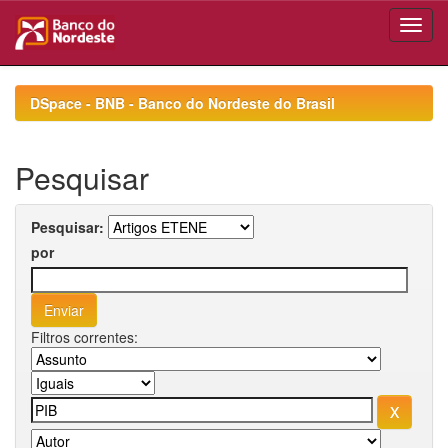
Skip
navigation
DSpace - BNB - Banco do Nordeste do Brasil
Pesquisar
Pesquisar:
por
Filtros correntes: