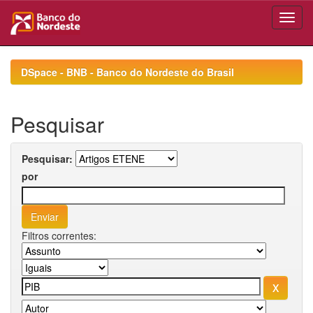
Skip
navigation
DSpace - BNB - Banco do Nordeste do Brasil
Pesquisar
Pesquisar:
por
Filtros correntes: