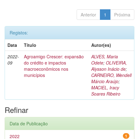
Anterior
1
Próxima
Registos:
Data
Título
Autor(es)
2022-
Agroamigo Crescer: expansão
ALVES, Maria
09
do crédito e impactos
Odete
;
OLIVEIRA,
macroeconômicos nos
Alysson Inácio de
;
municípios
CARNEIRO, Wendell
Márcio Araújo
;
MACIEL, Iracy
Soares Ribeiro
Refinar
Data de Publicação
2022
1