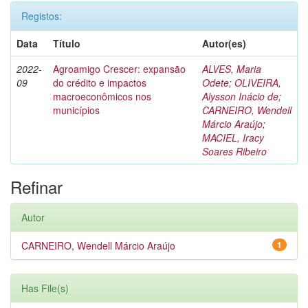
Registos:
Data
Título
Autor(es)
2022-
Agroamigo Crescer: expansão
ALVES, Maria
09
do crédito e impactos
Odete
;
OLIVEIRA,
macroeconômicos nos
Alysson Inácio de
;
municípios
CARNEIRO, Wendell
Márcio Araújo
;
MACIEL, Iracy
Soares Ribeiro
Refinar
Autor
CARNEIRO, Wendell Márcio Araújo
1
Has File(s)