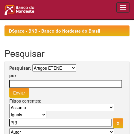
Skip
navigation
DSpace - BNB - Banco do Nordeste do Brasil
Pesquisar
Pesquisar:
por
Filtros correntes: