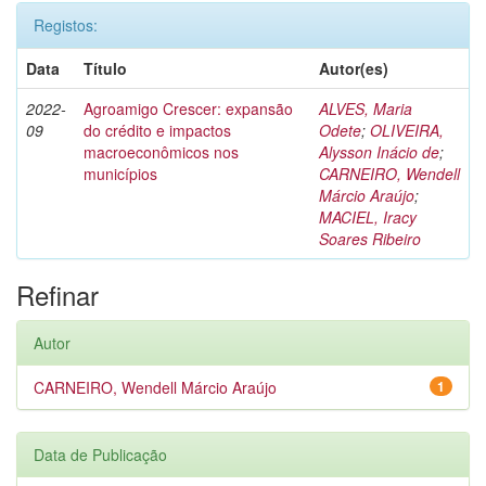
Registos:
Data
Título
Autor(es)
2022-
Agroamigo Crescer: expansão
ALVES, Maria
09
do crédito e impactos
Odete
;
OLIVEIRA,
macroeconômicos nos
Alysson Inácio de
;
municípios
CARNEIRO, Wendell
Márcio Araújo
;
MACIEL, Iracy
Soares Ribeiro
Refinar
Autor
CARNEIRO, Wendell Márcio Araújo
1
Data de Publicação