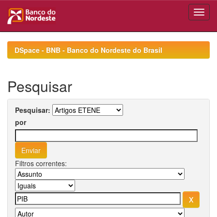
Skip
navigation
DSpace - BNB - Banco do Nordeste do Brasil
Pesquisar
Pesquisar:
por
Filtros correntes: