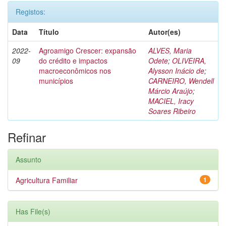
Registos:
Data
Título
Autor(es)
2022-
Agroamigo Crescer: expansão
ALVES, Maria
09
do crédito e impactos
Odete
;
OLIVEIRA,
macroeconômicos nos
Alysson Inácio de
;
municípios
CARNEIRO, Wendell
Márcio Araújo
;
MACIEL, Iracy
Soares Ribeiro
Refinar
Assunto
Agricultura Familiar
1
Has File(s)