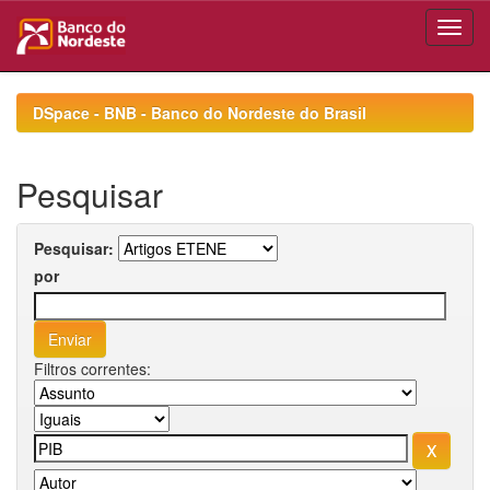
Skip
navigation
DSpace - BNB - Banco do Nordeste do Brasil
Pesquisar
Pesquisar:
por
Filtros correntes: