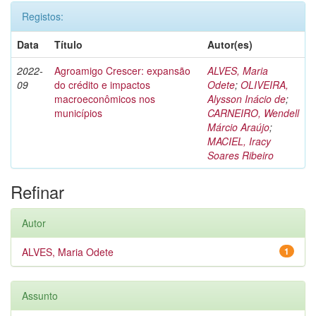
Registos:
Data
Título
Autor(es)
2022-
Agroamigo Crescer: expansão
ALVES, Maria
09
do crédito e impactos
Odete
;
OLIVEIRA,
macroeconômicos nos
Alysson Inácio de
;
municípios
CARNEIRO, Wendell
Márcio Araújo
;
MACIEL, Iracy
Soares Ribeiro
Refinar
Autor
ALVES, Maria Odete
1
Assunto