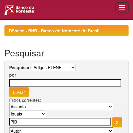
Skip
navigation
DSpace - BNB - Banco do Nordeste do Brasil
Pesquisar
Pesquisar:
por
Filtros correntes: