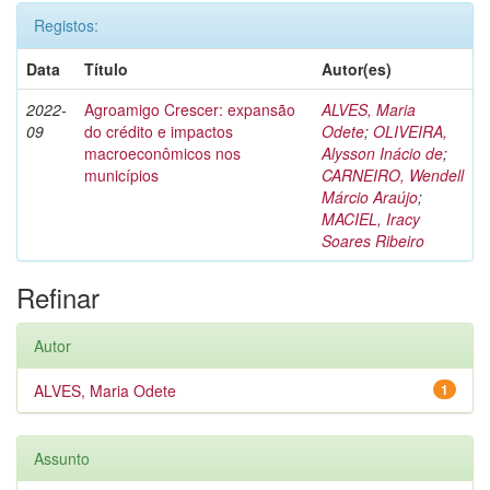
Registos:
Data
Título
Autor(es)
2022-
Agroamigo Crescer: expansão
ALVES, Maria
09
do crédito e impactos
Odete
;
OLIVEIRA,
macroeconômicos nos
Alysson Inácio de
;
municípios
CARNEIRO, Wendell
Márcio Araújo
;
MACIEL, Iracy
Soares Ribeiro
Refinar
Autor
ALVES, Maria Odete
1
Assunto