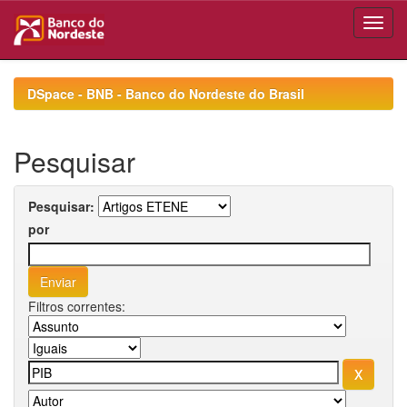
Skip
navigation
DSpace - BNB - Banco do Nordeste do Brasil
Pesquisar
Pesquisar:
por
Filtros correntes: