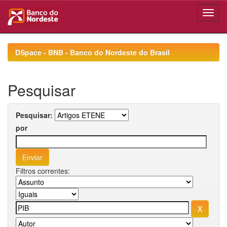
Skip
navigation
DSpace - BNB - Banco do Nordeste do Brasil
Pesquisar
Pesquisar:
por
Filtros correntes: