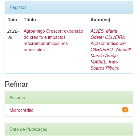
Registos:
Data
Título
Autor(es)
2022-
Agroamigo Crescer: expansão
ALVES, Maria
09
do crédito e impactos
Odete
;
OLIVEIRA,
macroeconômicos nos
Alysson Inácio de
;
municípios
CARNEIRO, Wendell
Márcio Araújo
;
MACIEL, Iracy
Soares Ribeiro
Refinar
Assunto
Microcrédito
1
Data de Publicação