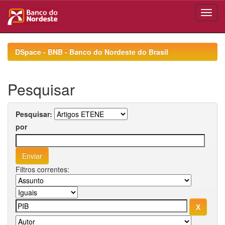
Skip
navigation
DSpace - BNB - Banco do Nordeste do Brasil
Pesquisar
Pesquisar:
por
Filtros correntes: