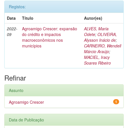
Registos:
Data
Título
Autor(es)
2022-
Agroamigo Crescer: expansão
ALVES, Maria
09
do crédito e impactos
Odete
;
OLIVEIRA,
macroeconômicos nos
Alysson Inácio de
;
municípios
CARNEIRO, Wendell
Márcio Araújo
;
MACIEL, Iracy
Soares Ribeiro
Refinar
Assunto
Agroamigo Crescer
1
Data de Publicação