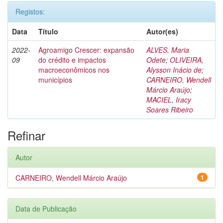
Registos:
Data
Título
Autor(es)
2022-
Agroamigo Crescer: expansão
ALVES, Maria
09
do crédito e impactos
Odete
;
OLIVEIRA,
macroeconômicos nos
Alysson Inácio de
;
municípios
CARNEIRO, Wendell
Márcio Araújo
;
MACIEL, Iracy
Soares Ribeiro
Refinar
Autor
CARNEIRO, Wendell Márcio Araújo
1
Data de Publicação