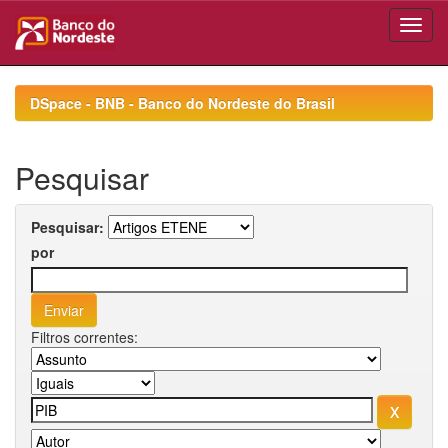
Skip
navigation
DSpace - BNB - Banco do Nordeste do Brasil
Pesquisar
Pesquisar:
por
Filtros correntes: