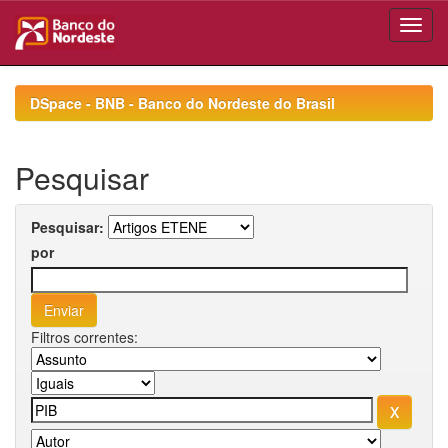
Skip
navigation
DSpace - BNB - Banco do Nordeste do Brasil
Pesquisar
Pesquisar:
por
Filtros correntes: