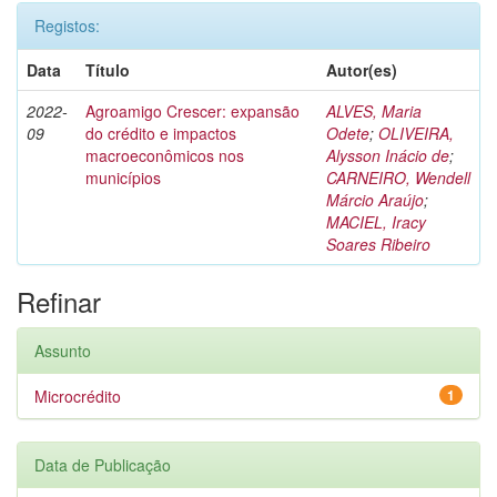
Registos:
Data
Título
Autor(es)
2022-
Agroamigo Crescer: expansão
ALVES, Maria
09
do crédito e impactos
Odete
;
OLIVEIRA,
macroeconômicos nos
Alysson Inácio de
;
municípios
CARNEIRO, Wendell
Márcio Araújo
;
MACIEL, Iracy
Soares Ribeiro
Refinar
Assunto
Microcrédito
1
Data de Publicação