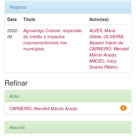
Registos:
Data
Título
Autor(es)
2022-
Agroamigo Crescer: expansão
ALVES, Maria
09
do crédito e impactos
Odete
;
OLIVEIRA,
macroeconômicos nos
Alysson Inácio de
;
municípios
CARNEIRO, Wendell
Márcio Araújo
;
MACIEL, Iracy
Soares Ribeiro
Refinar
Autor
CARNEIRO, Wendell Márcio Araújo
1
Assunto