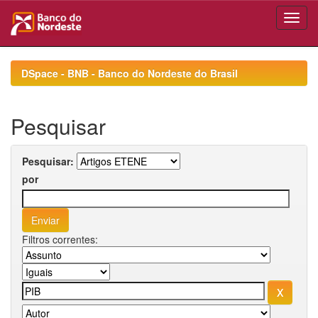
Skip
navigation
DSpace - BNB - Banco do Nordeste do Brasil
Pesquisar
Pesquisar:
por
Filtros correntes: