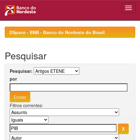
Skip
navigation
DSpace - BNB - Banco do Nordeste do Brasil
Pesquisar
Pesquisar:
por
Filtros correntes: