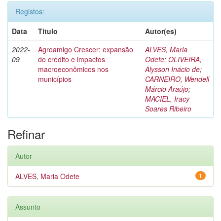
Registos:
Data
Título
Autor(es)
2022-
Agroamigo Crescer: expansão
ALVES, Maria
09
do crédito e impactos
Odete
;
OLIVEIRA,
macroeconômicos nos
Alysson Inácio de
;
municípios
CARNEIRO, Wendell
Márcio Araújo
;
MACIEL, Iracy
Soares Ribeiro
Refinar
Autor
ALVES, Maria Odete
1
Assunto