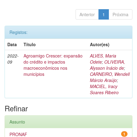
Anterior
1
Próxima
Registos:
Data
Título
Autor(es)
2022-
Agroamigo Crescer: expansão
ALVES, Maria
09
do crédito e impactos
Odete
;
OLIVEIRA,
macroeconômicos nos
Alysson Inácio de
;
municípios
CARNEIRO, Wendell
Márcio Araújo
;
MACIEL, Iracy
Soares Ribeiro
Refinar
Assunto
PRONAF
1