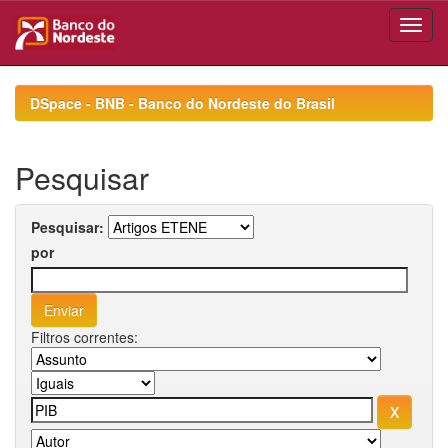
Skip
navigation
DSpace - BNB - Banco do Nordeste do Brasil
Pesquisar
Pesquisar:
por
Filtros correntes: