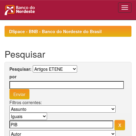
Skip
navigation
DSpace - BNB - Banco do Nordeste do Brasil
Pesquisar
Pesquisar:
por
Filtros correntes: