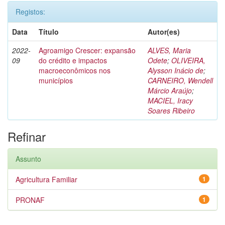
Registos:
Data
Título
Autor(es)
2022-
Agroamigo Crescer: expansão
ALVES, Maria
09
do crédito e impactos
Odete
;
OLIVEIRA,
macroeconômicos nos
Alysson Inácio de
;
municípios
CARNEIRO, Wendell
Márcio Araújo
;
MACIEL, Iracy
Soares Ribeiro
Refinar
Assunto
Agricultura Familiar
1
PRONAF
1