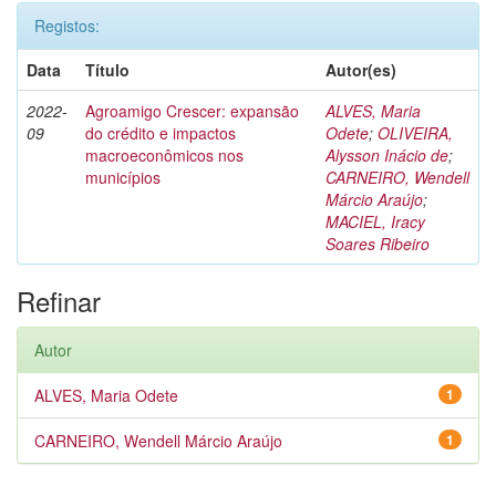
Registos:
Data
Título
Autor(es)
2022-
Agroamigo Crescer: expansão
ALVES, Maria
09
do crédito e impactos
Odete
;
OLIVEIRA,
macroeconômicos nos
Alysson Inácio de
;
municípios
CARNEIRO, Wendell
Márcio Araújo
;
MACIEL, Iracy
Soares Ribeiro
Refinar
Autor
ALVES, Maria Odete
1
CARNEIRO, Wendell Márcio Araújo
1