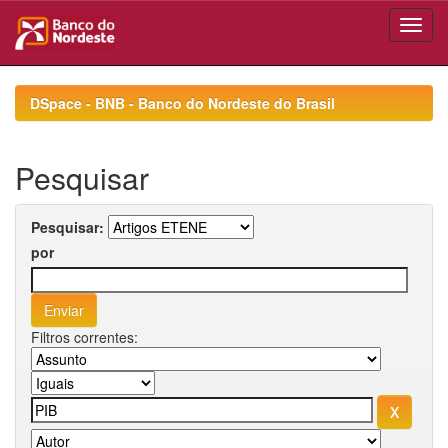
Skip
navigation
DSpace - BNB - Banco do Nordeste do Brasil
Pesquisar
Pesquisar:
por
Filtros correntes: