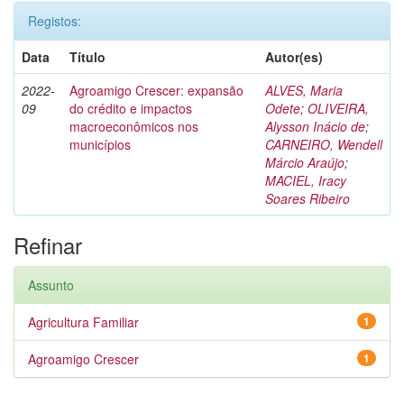
Registos:
Data
Título
Autor(es)
2022-
Agroamigo Crescer: expansão
ALVES, Maria
09
do crédito e impactos
Odete
;
OLIVEIRA,
macroeconômicos nos
Alysson Inácio de
;
municípios
CARNEIRO, Wendell
Márcio Araújo
;
MACIEL, Iracy
Soares Ribeiro
Refinar
Assunto
Agricultura Familiar
1
Agroamigo Crescer
1