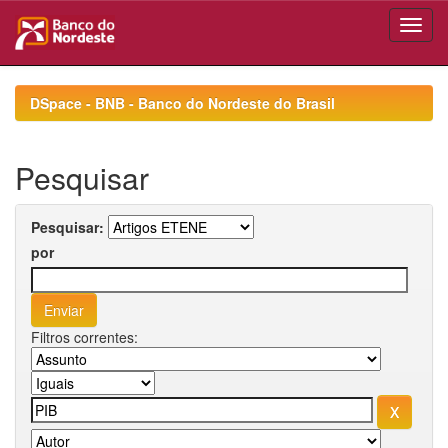
Skip
navigation
DSpace - BNB - Banco do Nordeste do Brasil
Pesquisar
Pesquisar:
por
Filtros correntes: