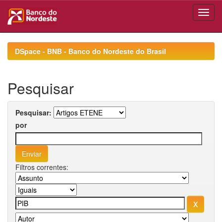
Skip
navigation
DSpace - BNB - Banco do Nordeste do Brasil
Pesquisar
Pesquisar:
por
Filtros correntes: