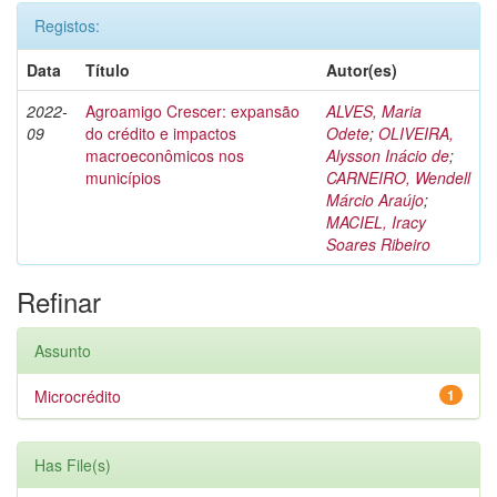
Registos:
Data
Título
Autor(es)
2022-
Agroamigo Crescer: expansão
ALVES, Maria
09
do crédito e impactos
Odete
;
OLIVEIRA,
macroeconômicos nos
Alysson Inácio de
;
municípios
CARNEIRO, Wendell
Márcio Araújo
;
MACIEL, Iracy
Soares Ribeiro
Refinar
Assunto
Microcrédito
1
Has File(s)