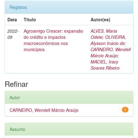
Registos:
Data
Título
Autor(es)
2022-
Agroamigo Crescer: expansão
ALVES, Maria
09
do crédito e impactos
Odete
;
OLIVEIRA,
macroeconômicos nos
Alysson Inácio de
;
municípios
CARNEIRO, Wendell
Márcio Araújo
;
MACIEL, Iracy
Soares Ribeiro
Refinar
Autor
CARNEIRO, Wendell Márcio Araújo
1
Assunto