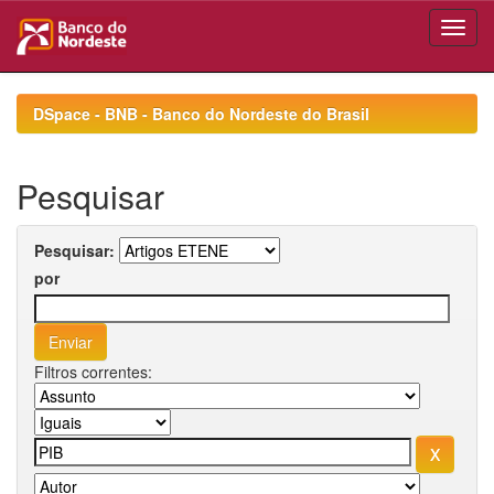
Skip
navigation
DSpace - BNB - Banco do Nordeste do Brasil
Pesquisar
Pesquisar:
por
Filtros correntes: