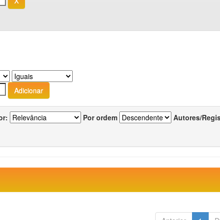
or:
Por ordem
Autores/Regi