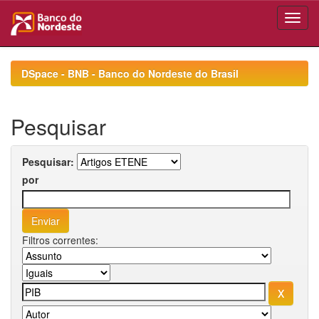
Skip
navigation
DSpace - BNB - Banco do Nordeste do Brasil
Pesquisar
Pesquisar:
por
Filtros correntes: