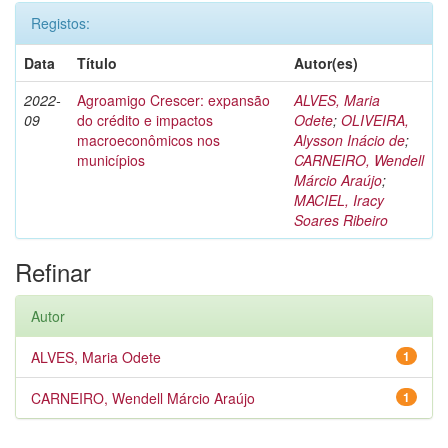
Registos:
Data
Título
Autor(es)
2022-
Agroamigo Crescer: expansão
ALVES, Maria
09
do crédito e impactos
Odete
;
OLIVEIRA,
macroeconômicos nos
Alysson Inácio de
;
municípios
CARNEIRO, Wendell
Márcio Araújo
;
MACIEL, Iracy
Soares Ribeiro
Refinar
Autor
ALVES, Maria Odete
1
CARNEIRO, Wendell Márcio Araújo
1