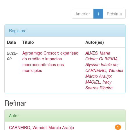
Anterior
1
Próxima
Registos:
Data
Título
Autor(es)
2022-
Agroamigo Crescer: expansão
ALVES, Maria
09
do crédito e impactos
Odete
;
OLIVEIRA,
macroeconômicos nos
Alysson Inácio de
;
municípios
CARNEIRO, Wendell
Márcio Araújo
;
MACIEL, Iracy
Soares Ribeiro
Refinar
Autor
CARNEIRO, Wendell Márcio Araújo
1