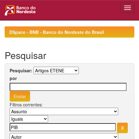
Skip
navigation
DSpace - BNB - Banco do Nordeste do Brasil
Pesquisar
Pesquisar:
por
Filtros correntes: