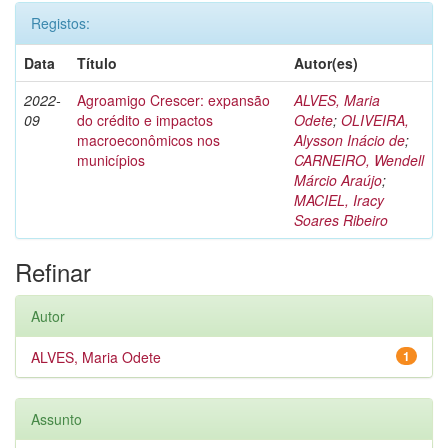
Registos:
Data
Título
Autor(es)
2022-
Agroamigo Crescer: expansão
ALVES, Maria
09
do crédito e impactos
Odete
;
OLIVEIRA,
macroeconômicos nos
Alysson Inácio de
;
municípios
CARNEIRO, Wendell
Márcio Araújo
;
MACIEL, Iracy
Soares Ribeiro
Refinar
Autor
ALVES, Maria Odete
1
Assunto