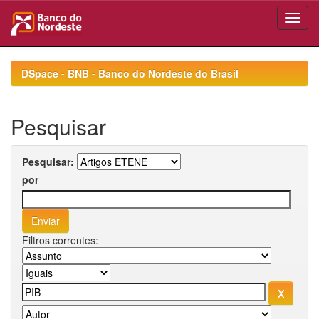
Skip
navigation
DSpace - BNB - Banco do Nordeste do Brasil
Pesquisar
Pesquisar:
por
Filtros correntes: