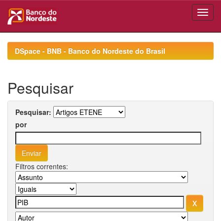
Skip
navigation
DSpace - BNB - Banco do Nordeste do Brasil
Pesquisar
Pesquisar:
por
Filtros correntes: