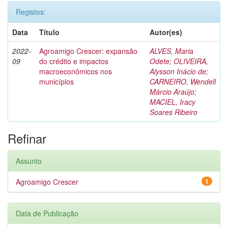
Registos:
Data
Título
Autor(es)
2022-
Agroamigo Crescer: expansão
ALVES, Maria
09
do crédito e impactos
Odete
;
OLIVEIRA,
macroeconômicos nos
Alysson Inácio de
;
municípios
CARNEIRO, Wendell
Márcio Araújo
;
MACIEL, Iracy
Soares Ribeiro
Refinar
Assunto
Agroamigo Crescer
1
Data de Publicação