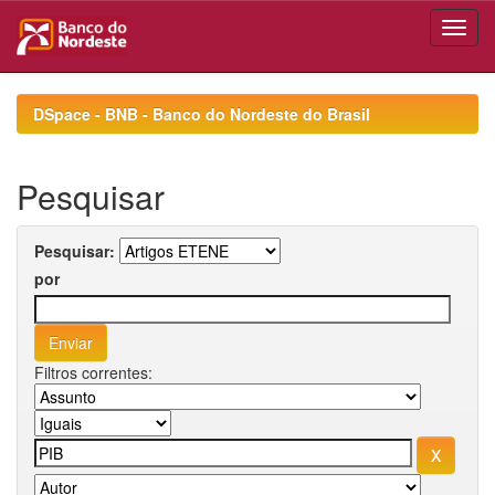
Skip
navigation
DSpace - BNB - Banco do Nordeste do Brasil
Pesquisar
Pesquisar:
por
Filtros correntes: