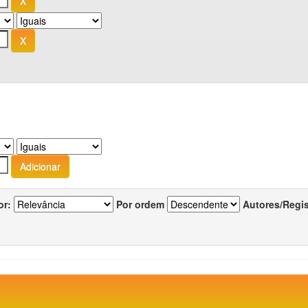
or:
Por ordem
Autores/Regi