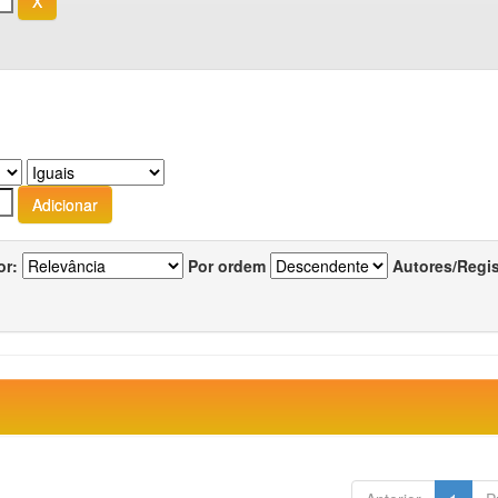
or:
Por ordem
Autores/Regi